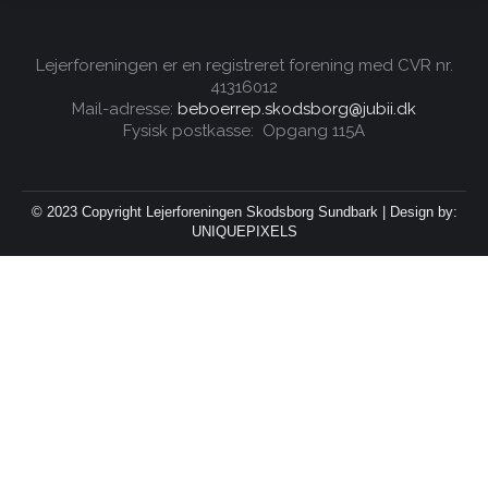
Lejerforeningen er en registreret forening med CVR nr.
41316012
Mail-adresse:
beboerrep.skodsborg@jubii.dk
Fysisk postkasse: Opgang 115A
© 2023 Copyright Lejerforeningen Skodsborg Sundbark | Design by:
UNIQUEPIXELS